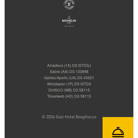
test
Amadeus (1A) DS ISTDSJ
Sabre (AA) DS 133898
Galileo/Apollo (UA) DS 43921
Worldspan (1P) DS ISTDS
DHISCO (WB) DS 58115
Travelweb (HD) DS 58115
© 2026 Gezi Hotel Bosphorus